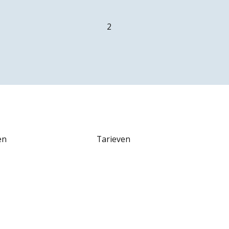
2
en
Tarieven