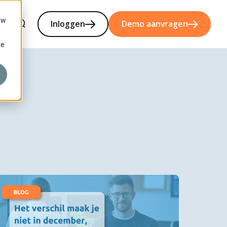
uw
Inloggen
Demo aanvragen
te