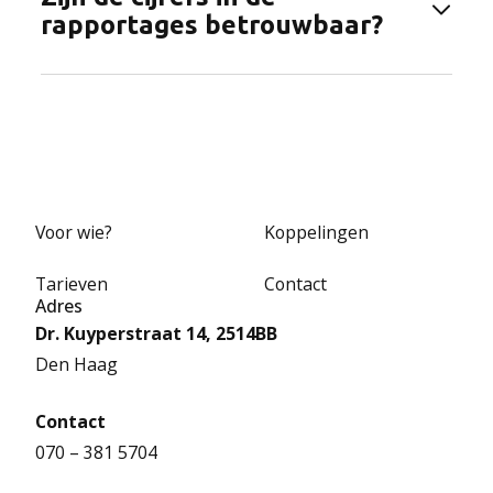
zijn; de medewerker kiest welke hij toont en hoe.
rapportages betrouwbaar?
Ja. Alle gegevens komen uit één centrale
bron: dezelfde uren, projecten, budgetten en
facturen, dus je hoeft niets handmatig samen te
voegen.
Voor wie?
Koppelingen
Tarieven
Contact
Adres
Dr. Kuyperstraat 14, 2514BB
Den Haag
Contact
070 – 381 5704