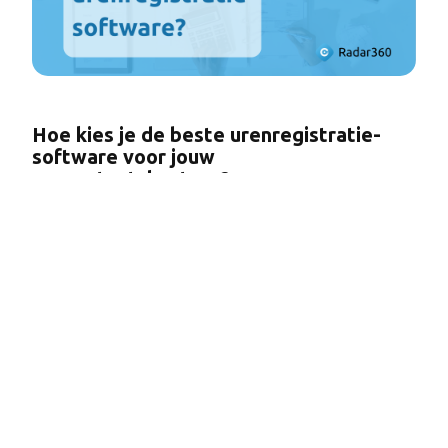
Hoe kies je de beste urenregistratie-
software voor jouw
accountantskantoor?
Als accountant weet je als geen ander: tijd is geld.
Elke minuut telt – en dus ook elke minuut die...
Voor wie?
Koppelingen
Tarieven
Contact