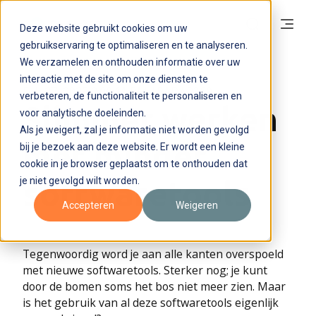
Deze website gebruikt cookies om uw
gebruikservaring te optimaliseren en te analyseren.
We verzamelen en onthouden informatie over uw
interactie met de site om onze diensten te
Feb 27, 2025 2:00:11 PM
RADAR360
verbeteren, de functionaliteit te personaliseren en
Slimmer werken
voor analytische doeleinden.
Als je weigert, zal je informatie niet worden gevolgd
met minder
bij je bezoek aan deze website. Er wordt een kleine
cookie in je browser geplaatst om te onthouden dat
je niet gevolgd wilt worden.
softwaretools
Accepteren
Weigeren
Tegenwoordig word je aan alle kanten overspoeld
met nieuwe softwaretools. Sterker nog; je kunt
door de bomen soms het bos niet meer zien. Maar
is het gebruik van al deze softwaretools eigenlijk