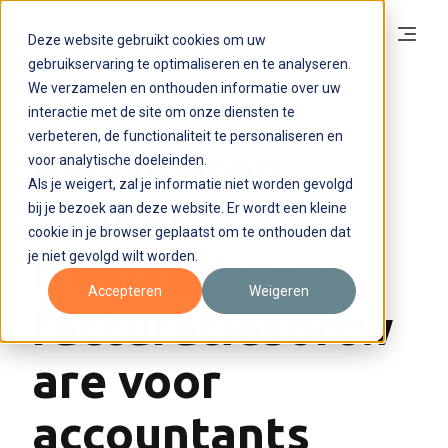
Deze website gebruikt cookies om uw
gebruikservaring te optimaliseren en te analyseren.
We verzamelen en onthouden informatie over uw
interactie met de site om onze diensten te
Nov 3, 2025 4:33:41 PM
RADAR360
verbeteren, de functionaliteit te personaliseren en
Factureren
voor analytische doeleinden.
Als je weigert, zal je informatie niet worden gevolgd
zonder
bij je bezoek aan deze website. Er wordt een kleine
cookie in je browser geplaatst om te onthouden dat
je niet gevolgd wilt worden.
frustratie met
Accepteren
Weigeren
facturatiesoftw
are voor
accountants