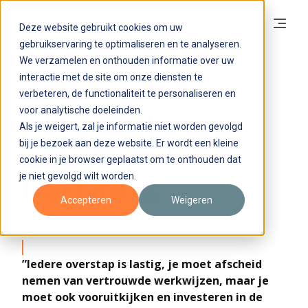
Deze website gebruikt cookies om uw
gebruikservaring te optimaliseren en te analyseren.
We verzamelen en onthouden informatie over uw
interactie met de site om onze diensten te
Oct 21, 2024 8:30:00 AM
RADAR360
verbeteren, de functionaliteit te personaliseren en
Klantverhaal:
voor analytische doeleinden.
Als je weigert, zal je informatie niet worden gevolgd
Van Herpt &
bij je bezoek aan deze website. Er wordt een kleine
cookie in je browser geplaatst om te onthouden dat
je niet gevolgd wilt worden.
Partners
Accepteren
Weigeren
”Iedere overstap is lastig, je moet afscheid
nemen van vertrouwde werkwijzen, maar je
moet ook vooruitkijken en investeren in de